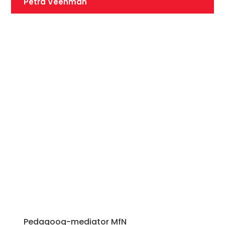
Petra Veenman
Pedagoog-mediator MfN